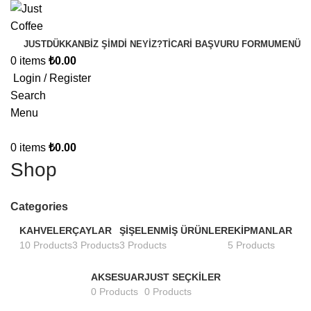
JUST
DÜKKAN
BIZ ŞIMDI NEYIZ?
TICARI BAŞVURU FORMU
MENÜ
0
items
₺
0.00
Login / Register
Search
Menu
0
items
₺
0.00
Shop
Categories
KAHVELER
ÇAYLAR
ŞIŞELENMIŞ ÜRÜNLER
EKIPMANLAR
10 Products
3 Products
3 Products
5 Products
AKSESUAR
JUST SEÇKILER
0 Products
0 Products